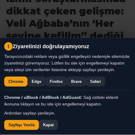
dikkat çeken gelişme:
Veli Ağbaba’nın ‘Her
şeyine kefilim” dediği
Süleyman Ekinci,
!
Ziyaretinizi doğrulayamıyoruz
Tarayıcınızdaki reklam veya gizlilik engelleyici nedeniyle sitemizde
gözaltındaki Hür
ziyaretinizi göremiyoruz. Lütfen bu site için engellemeyi kapatın
Ağbaba’nın ortağı çıktı
veya siteyi izin verilenler listesine ekleyip sayfayı yenileyin.
Chrome
Edge
Firefox
Brave
Safari
Geceyi, ”Özgür Özel ve Veli Ağbaba
hakkında zincirleme rüşvet suçlamasıyla
Chrome / uBlock / AdBlock / AdGuard:
Sağ üstteki eklenti
ikonuna tıklayın ve bu site için engellemeyi kapatın.
fezleke hazırlandı” haberiyle kapatan siyasi
Ardından sayfayı yenileyin.
gündem, bugünü, Veli Ağbaba’nın abisi
Hür Ağbaba’nın gözaltı haberiyle başlattı.
Sayfayı Yenile
Kapat
İzmir Büyükşehir Belediyesi’ne yönelik