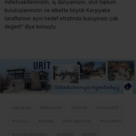
milletvekillerimizin, iş dünyamızın, sivil toplum
kuruluşlarımızın ve elbette büyük Karşıyaka
taraftarının aynı hedef etrafında buluşması çok
değerli” diye konuştu.
BAŞKAN
BELEDIYE
BÜYÜK
GELECEĞI
GÜÇLÜ
IRADE
KULÜBÜ NÜN
KULÜBÜN
OLUŞTURULMALI
ORTAK
SPOR