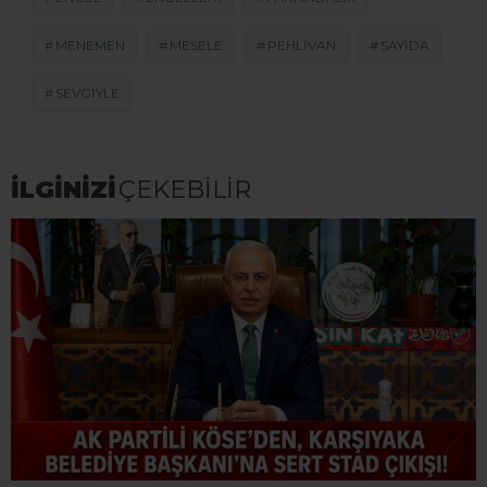
MENEMEN
MESELE
PEHLIVAN
SAYIDA
SEVGIYLE
İLGİNİZİ
ÇEKEBİLİR