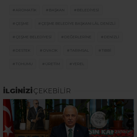
AROMATIK
BAŞKAN
BELEDIYESI
ÇEŞME
ÇEŞME BELEDIYE BAŞKANI LÂL DENIZLI
ÇEŞME BELEDIYESI
DEĞERLERINE
DENIZLI
DESTEK
OVACIK
TARIMSAL
TIBBI
TOHUMU
ÜRETIM
YEREL
İLGİNİZİ
ÇEKEBİLİR