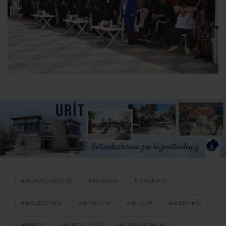
AŞABILMEKTIR
BAŞKAN
BAŞKANI
BELEDIYESI
BIRLIKTE
BÜYÜK
DERNEĞI
ENGEL
ENGELLERI
FARKINDALIK