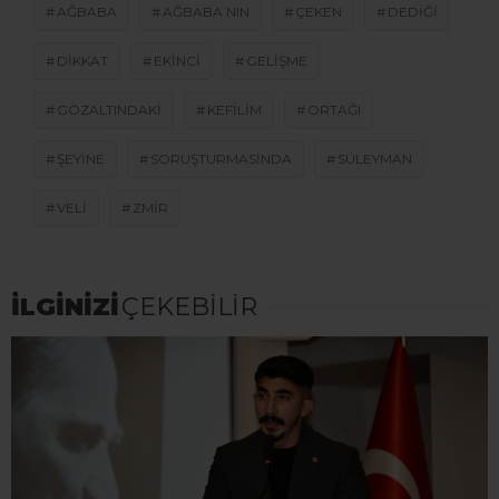
AĞBABA
AĞBABA NIN
ÇEKEN
DEDIĞI
DIKKAT
EKINCI
GELIŞME
GÖZALTINDAKI
KEFILIM
ORTAĞI
ŞEYINE
SORUŞTURMASINDA
SÜLEYMAN
VELI
ZMIR
İLGİNİZİ
ÇEKEBİLİR