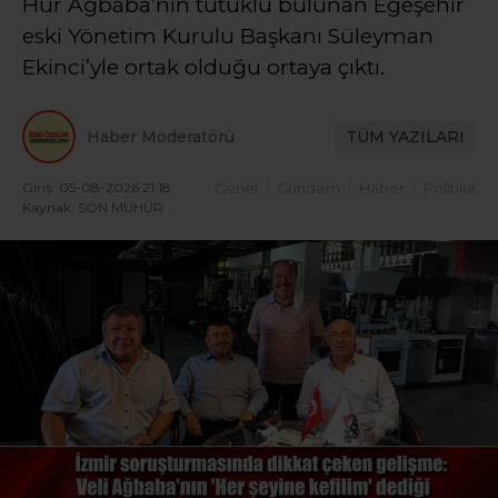
Hür Ağbaba’nın tutuklu bulunan Egeşehir
eski Yönetim Kurulu Başkanı Süleyman
Ekinci’yle ortak olduğu ortaya çıktı.
Haber Moderatörü
TÜM YAZILARI
Giriş: 05-08-2026 21:18
Genel
Gündem
Haber
Politika
Kaynak: SON MÜHÜR