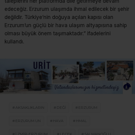
taleplerini her platformda dile getirmeye devam
edeceğiz. Erzurum ulaşımda ihmal edilecek bir şehir
değildir. Türkiye’nin doğuya açılan kapısı olan
Erzurum’un güçlü bir hava ulaşım altyapısına sahip
olması büyük önem taşımaktadır.” ifadelerini
kullandı.
AKSAKLIKLARIN
DEĞI
ERZURUM
ERZURUM UN
HAVA
HMAL
I ZMIR-ERZURUM
LECEK
SALMANOĞLU