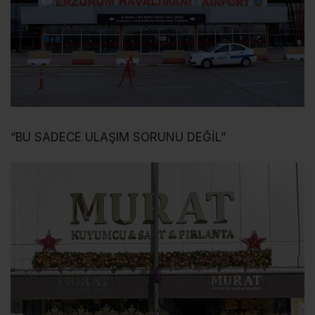
“BU SADECE ULAŞIM SORUNU DEĞİL”