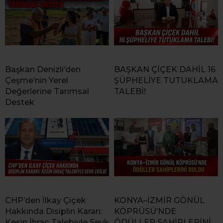
Başkan Denizli’den
BAŞKAN ÇİÇEK DAHİL 16
Çeşme’nin Yerel
ŞÜPHELİYE TUTUKLAMA
Değerlerine Tarımsal
TALEBİ!
Destek
CHP’den İlkay Çiçek
KONYA–İZMİR GÖNÜL
Hakkında Disiplin Kararı:
KÖPRÜSÜ’NDE
Kesin İhraç Talebiyle Sevk
ÖDÜLLER SAHİPLERİNİ