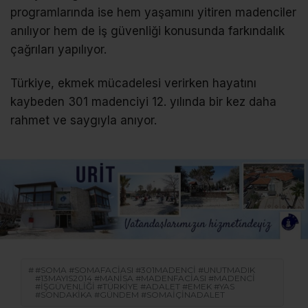
programlarında ise hem yaşamını yitiren madenciler
anılıyor hem de iş güvenliği konusunda farkındalık
çağrıları yapılıyor.
Türkiye, ekmek mücadelesi verirken hayatını
kaybeden 301 madenciyi 12. yılında bir kez daha
rahmet ve saygıyla anıyor.
#SOMA #SOMAFACIASI #301MADENCI #UNUTMADIK
#13MAYIS2014 #MANISA #MADENFACIASI #MADENCI
#İŞGÜVENLIĞI #TÜRKIYE #ADALET #EMEK #YAS
#SONDAKIKA #GÜNDEM #SOMAİÇINADALET