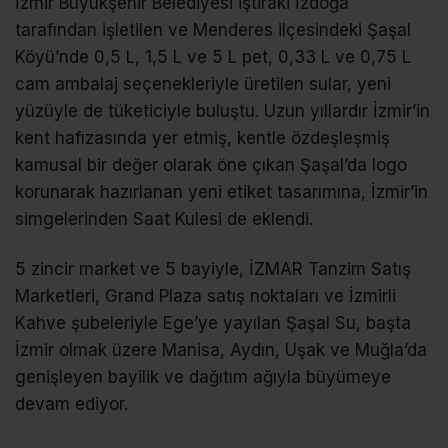
İzmir Büyükşehir Belediyesi iştiraki İzdoğa
tarafından işletilen ve Menderes ilçesindeki Şaşal
Köyü’nde 0,5 L, 1,5 L ve 5 L pet, 0,33 L ve 0,75 L
cam ambalaj seçenekleriyle üretilen sular, yeni
yüzüyle de tüketiciyle buluştu. Uzun yıllardır İzmir’in
kent hafızasında yer etmiş, kentle özdeşleşmiş
kamusal bir değer olarak öne çıkan Şaşal’da logo
korunarak hazırlanan yeni etiket tasarımına, İzmir’in
simgelerinden Saat Kulesi de eklendi.
5 zincir market ve 5 bayiyle, İZMAR Tanzim Satış
Marketleri, Grand Plaza satış noktaları ve İzmirli
Kahve şubeleriyle Ege’ye yayılan Şaşal Su, başta
İzmir olmak üzere Manisa, Aydın, Uşak ve Muğla’da
genişleyen bayilik ve dağıtım ağıyla büyümeye
devam ediyor.