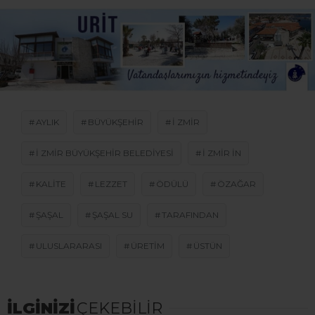
AYLIK
BÜYÜKŞEHIR
I ZMIR
I ZMIR BÜYÜKŞEHIR BELEDIYESI
I ZMIR IN
KALITE
LEZZET
ÖDÜLÜ
ÖZAĞAR
ŞAŞAL
ŞAŞAL SU
TARAFINDAN
ULUSLARARASI
ÜRETIM
ÜSTÜN
İLGİNİZİ
ÇEKEBİLİR