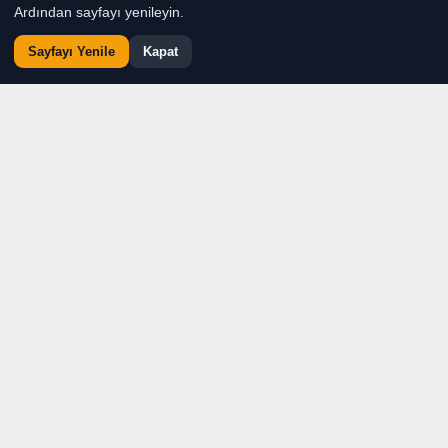
Ardından sayfayı yenileyin.
Sayfayı Yenile
Kapat
Türkiye’nin önemli şeftali üretim merkezlerinden biri
olan ve İzmir’deki şeftali üretiminin yaklaşık yarısını
karşılayan Selçuk’ta, Şen Şeftali Şenliği yeniden