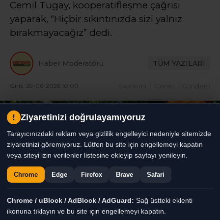
Cemil Tugay, kooperatifleşme çağrısı
yaparak, “Hiçbir sıkıntınızda sizi yalnız
bırakmayacağız” dedi.
Haber Moderatörü
TÜM YAZILARI
Giriş: 29-06-2026 10:00
Ekonomi
Genel
Gündem
!
Ziyaretinizi doğrulayamıyoruz
Tarayıcınızdaki reklam veya gizlilik engelleyici nedeniyle sitemizde
ziyaretinizi göremiyoruz. Lütfen bu site için engellemeyi kapatın
veya siteyi izin verilenler listesine ekleyip sayfayı yenileyin.
Chrome
Edge
Firefox
Brave
Safari
Chrome / uBlock / AdBlock / AdGuard:
Sağ üstteki eklenti
ikonuna tıklayın ve bu site için engellemeyi kapatın.