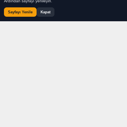
Ardından sayfayı yenileyin.
Sayfayı Yenile
Kapat
ANKARA — Çocukların
güvenli bir ortamda
büyümesi, korunması ve
geleceğe daha güçlü
hazırlanması amacıyla
yürütülen çalışmalar
Türkiye Büyük Millet
Meclisi Genel Kurulu’nda
önemli bir aşamaya ulaştı.
AK Parti İzmir Milletvekili
Şebnem Bursalı, Genel