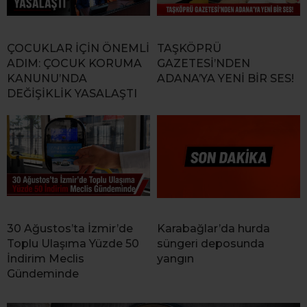
ÇOCUKLAR İÇİN ÖNEMLİ
TAŞKÖPRÜ
ADIM: ÇOCUK KORUMA
GAZETESİ’NDEN
KANUNU’NDA
ADANA’YA YENİ BİR SES!
DEĞİŞİKLİK YASALAŞTI
30 Ağustos’ta İzmir’de
Karabağlar’da hurda
Toplu Ulaşıma Yüzde 50
süngeri deposunda
İndirim Meclis
yangın
Gündeminde