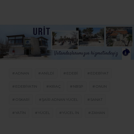
ADNAN
ANILDI
EDEBI
EDEBIYAT
EDEBIYATIN
KIRAÇ
NBSP
ONUN
OSKARI
ŞAIR ADNAN YÜCEL
SANAT
YATIN
YÜCEL
YÜCEL IN
ZAMAN