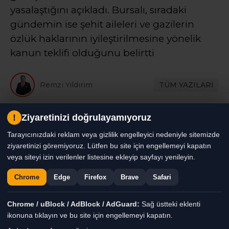
yasalaştığını açıkladı. Bursalı, sıradaki
gündemin ise şehit aileleri ve gazilerin
özlük haklarının iyileştirilmesine yönelik
kanun teklifi olduğunu belirtti
Remzi Yıldırım
TÜM YAZILARI
Giriş: 09-08-2026 00:32
Genel
Gündem
Haber
!
Ziyaretinizi doğrulayamıyoruz
Güncelleme: 09-08-2026 00:42
Tarayıcınızdaki reklam veya gizlilik engelleyici nedeniyle sitemizde
ziyaretinizi göremiyoruz. Lütfen bu site için engellemeyi kapatın
veya siteyi izin verilenler listesine ekleyip sayfayı yenileyin.
Chrome
Edge
Firefox
Brave
Safari
Chrome / uBlock / AdBlock / AdGuard:
Sağ üstteki eklenti
ikonuna tıklayın ve bu site için engellemeyi kapatın.