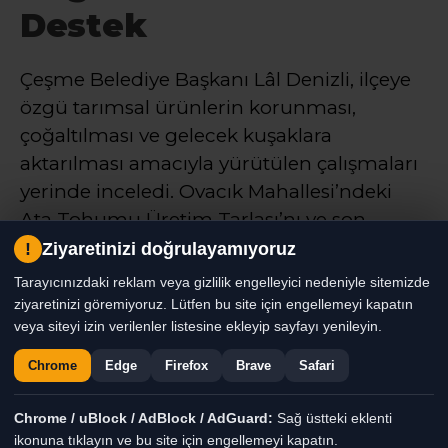
Destek
Çeşme Belediye Başkanı Lâl Denizli, ilçeye
özgü tarımsal ürünlerin korunması,
çoğaltılması ve gelecek kuşaklara
aktarılması amacıyla yürütülen çalışmaları
yerinde inceledi. Ovacık Mahallesi’ndeki
Ata Tohumu Üretim Tarlası’nı ve son
hazırlıkları tamamlanan Tıbbi Aromatik
!
Ziyaretinizi doğrulayamıyoruz
Anaç Bahçesi’ni ziyaret eden Başkan
Tarayıcınızdaki reklam veya gizlilik engelleyici nedeniyle sitemizde
Denizli, sürdürülebilir üretim ve yerel
ziyaretinizi göremiyoruz. Lütfen bu site için engellemeyi kapatın
veya siteyi izin verilenler listesine ekleyip sayfayı yenileyin.
üretici desteğinin önemine dikkat çekti
Chrome
Edge
Firefox
Brave
Safari
Haber Moderatörü
TÜM YAZILARI
Chrome / uBlock / AdBlock / AdGuard:
Sağ üstteki eklenti
ikonuna tıklayın ve bu site için engellemeyi kapatın.
Giriş: 07-08-2026 16:27
Genel
Gündem
Haber