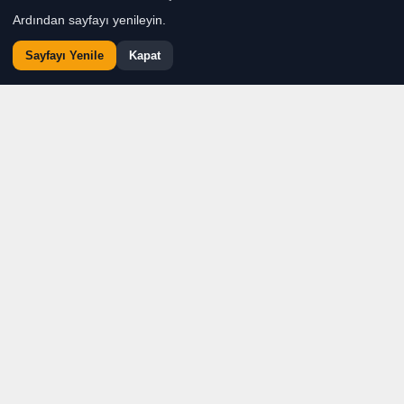
Ardından sayfayı yenileyin.
Sayfayı Yenile
Kapat
Çeşme Belediyesi, ilçenin
tarımsal mirasını korumak
ve yerel üretimi