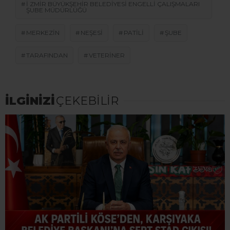
I ZMIR BÜYÜKŞEHIR BELEDIYESI ENGELLI ÇALIŞMALARI
ŞUBE MÜDÜRLÜĞÜ
MERKEZIN
NEŞESI
PATILI
ŞUBE
TARAFINDAN
VETERINER
İLGİNİZİ
ÇEKEBİLİR