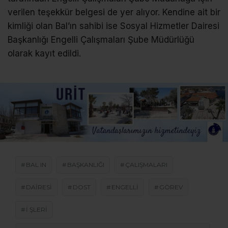
verilen teşekkür belgesi de yer alıyor. Kendine ait bir
kimliği olan Bal’ın sahibi ise Sosyal Hizmetler Dairesi
Başkanlığı Engelli Çalışmaları Şube Müdürlüğü
olarak kayıt edildi.
BAL IN
BAŞKANLIĞI
ÇALIŞMALARI
DAIRESI
DOST
ENGELLI
GÖREV
I ŞLERI