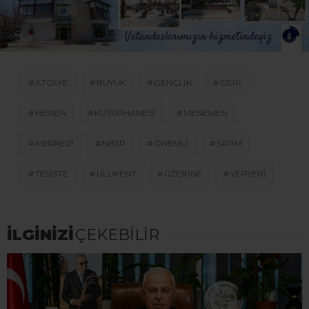
ATÖLYE
BÜYÜK
GENÇLIK
GERI
HEMEN
KÜTÜPHANESI
MENEMEN
MERKEZI
NBSP
ÖNEMLI
SAYIM
TESISTE
ULUKENT
ÜZERINE
YEPYENI
İLGİNİZİ
ÇEKEBİLİR