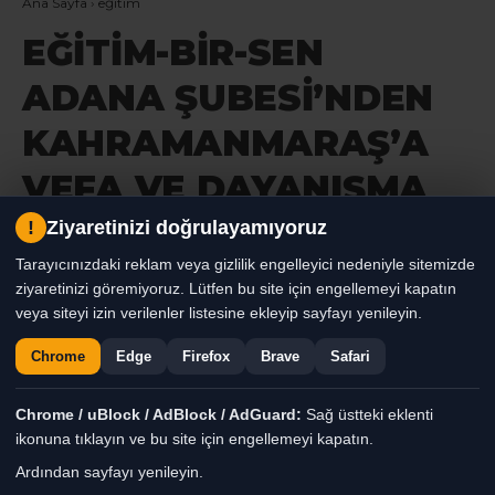
Ana Sayfa
›
eğitim
EĞİTİM-BİR-SEN
ADANA ŞUBESİ’NDEN
KAHRAMANMARAŞ’A
VEFA VE DAYANIŞMA
ÇIKARMASI
!
Ziyaretinizi doğrulayamıyoruz
Tarayıcınızdaki reklam veya gizlilik engelleyici nedeniyle sitemizde
ziyaretinizi göremiyoruz. Lütfen bu site için engellemeyi kapatın
Eğitim-Bir-Sen Adana Şubesi,
veya siteyi izin verilenler listesine ekleyip sayfayı yenileyin.
Kahramanmaraş’ta anlamlı temaslarda
bulundu. Adana heyeti; sendikal
Chrome
Edge
Firefox
Brave
Safari
dayanışmayı güçlendirmek adına şube
ziyaretinde bulundu, geçen yıl yürekleri
Chrome / uBlock / AdBlock / AdGuard:
Sağ üstteki eklenti
ikonuna tıklayın ve bu site için engellemeyi kapatın.
yakan okul saldırısında yitirilen 10 canı
Ardından sayfayı yenileyin.
dualarla andı ve Adana’nın önceki İl Millî