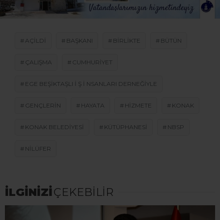
AÇILDI
BAŞKANI
BIRLIKTE
BÜTÜN
ÇALIŞMA
CUMHURIYET
EGE BEŞIKTAŞLI I Ş I NSANLARI DERNEĞIYLE
GENÇLERIN
HAYATA
HIZMETE
KONAK
KONAK BELEDIYESI
KÜTÜPHANESI
NBSP
NILÜFER
İLGİNİZİ
ÇEKEBİLİR