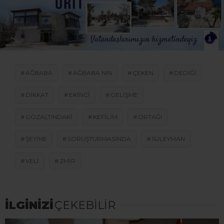
AĞBABA
AĞBABA NIN
ÇEKEN
DEDIĞI
DIKKAT
EKINCI
GELIŞME
GÖZALTINDAKI
KEFILIM
ORTAĞI
ŞEYINE
SORUŞTURMASINDA
SÜLEYMAN
VELI
ZMIR
İLGİNİZİ
ÇEKEBİLİR