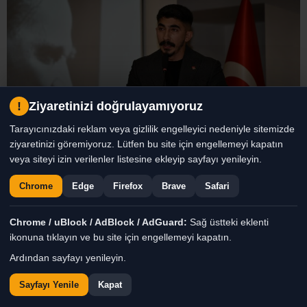
!
Ziyaretinizi doğrulayamıyoruz
Tarayıcınızdaki reklam veya gizlilik engelleyici nedeniyle sitemizde
ziyaretinizi göremiyoruz. Lütfen bu site için engellemeyi kapatın
veya siteyi izin verilenler listesine ekleyip sayfayı yenileyin.
ERKAN AKAR’IN GÖREVDEN ALDIĞI CAN
Chrome
Edge
Firefox
Brave
Safari
ÖZDEMİR, CHP GENÇLİK KOLLARI MYK
ÜYESİ OLDU
Chrome / uBlock / AdBlock / AdGuard:
Sağ üstteki eklenti
ikonuna tıklayın ve bu site için engellemeyi kapatın.
Ardından sayfayı yenileyin.
Sayfayı Yenile
Kapat