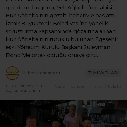
gündem, bugünü, Veli Ağbaba’nın abisi
Hür Ağbaba’nın gözaltı haberiyle başlattı.
İzmir Büyükşehir Belediyesi’ne yönelik
soruşturma kapsamında gözaltına alınan
Hür Ağbaba’nın tutuklu bulunan Egeşehir
eski Yönetim Kurulu Başkanı Süleyman
Ekinci’yle ortak olduğu ortaya çıktı.
Haber Moderatörü
TÜM YAZILARI
Giriş: 05-08-2026 21:18
Genel
Gündem
Haber
Politika
Kaynak: SON MÜHÜR