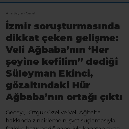
Ana Sayfa
›
Genel
İzmir soruşturmasında
dikkat çeken gelişme:
Veli Ağbaba’nın ‘Her
şeyine kefilim” dediği
Süleyman Ekinci,
gözaltındaki Hür
Ağbaba’nın ortağı çıktı
Geceyi, ”Özgür Özel ve Veli Ağbaba
hakkında zincirleme rüşvet suçlamasıyla
fezleke hazırlandı” haberiyle kapatan siyasi