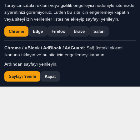
Tarayıcınızdaki reklam veya gizlilik engelleyici nedeniyle sitemizde
seçimleri yapılırken, Başkan Selçuk Balkan
ziyaretinizi göremiyoruz. Lütfen bu site için engellemeyi kapatın
konuşmasında ilçenin her noktasına
veya siteyi izin verilenler listesine ekleyip sayfayı yenileyin.
kesintisiz hizmet
Chrome
Edge
Firefox
Brave
Safari
anlayışını sürdüreceklerini vurguladı.
Chrome / uBlock / AdBlock / AdGuard:
Sağ üstteki eklenti
Haber Moderatörü
TÜM YAZILARI
ikonuna tıklayın ve bu site için engellemeyi kapatın.
Ardından sayfayı yenileyin.
Giriş: 07-08-2026 11:09
Genel
Gündem
Haber
Sayfayı Yenile
Kapat