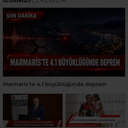
İLGİNİZİ
ÇEKEBİLİR
Marmaris’te 4.1 büyüklüğünde deprem