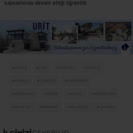
kapsamında devam ettiği öğrenildi.
DENIZ
DINI
EMNIYET
FADESI
FARKLI
GÖKTAŞ
GÖSTERIYI
HERHANGI
IFADE
KENDI
KOMEDYEN
KONUSU
ORTAYA
YALNIZCA
ZAMAN