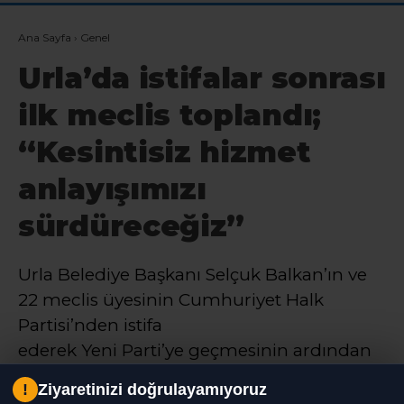
Ana Sayfa
›
Genel
Urla’da istifalar sonrası
ilk meclis toplandı;
“Kesintisiz hizmet
anlayışımızı
sürdüreceğiz”
Urla Belediye Başkanı Selçuk Balkan’ın ve
22 meclis üyesinin Cumhuriyet Halk
Partisi’nden istifa
ederek Yeni Parti’ye geçmesinin ardından
ilk meclis toplantısı gerçekleştirildi.
!
Ziyaretinizi doğrulayamıyoruz
Toplantıda komisyon