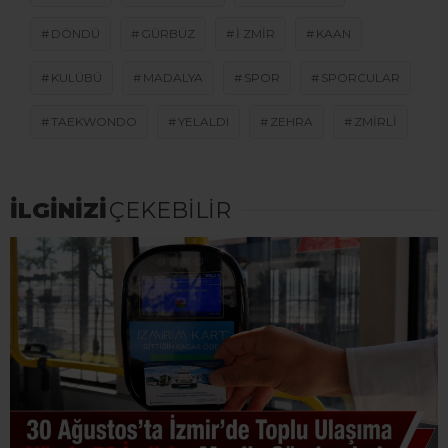
DÖNDÜ
GÜRBÜZ
I ZMIR
KAAN
KULÜBÜ
MADALYA
SPOR
SPORCULAR
TAEKWONDO
YELALDI
ZEHRA
ZMIRLI
İLGİNİZİ
ÇEKEBİLİR