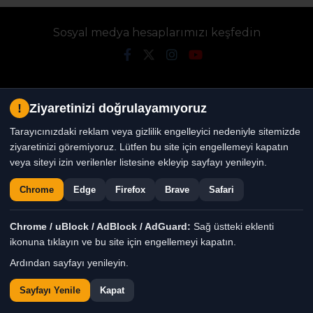
Sosyal medya hesaplarımızı keşfedin
!
Ziyaretinizi doğrulayamıyoruz
Tarayıcınızdaki reklam veya gizlilik engelleyici nedeniyle sitemizde
ziyaretinizi göremiyoruz. Lütfen bu site için engellemeyi kapatın
veya siteyi izin verilenler listesine ekleyip sayfayı yenileyin.
Chrome
Edge
Firefox
Brave
Safari
Chrome / uBlock / AdBlock / AdGuard:
Sağ üstteki eklenti
ikonuna tıklayın ve bu site için engellemeyi kapatın.
Ardından sayfayı yenileyin.
Sayfayı Yenile
Kapat
Tüm Hakları Saklıdır. |