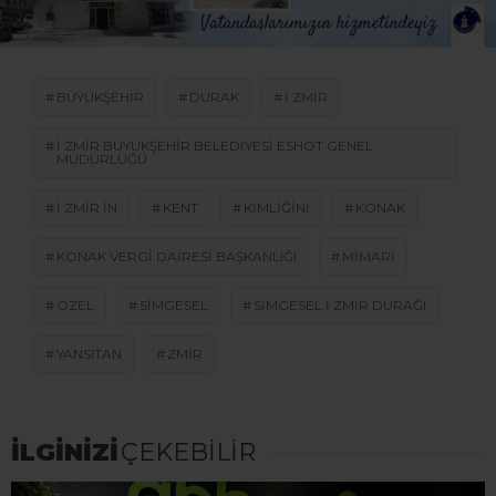
BÜYÜKŞEHIR
DURAK
I ZMIR
I ZMIR BÜYÜKŞEHIR BELEDIYESI ESHOT GENEL
MÜDÜRLÜĞÜ
I ZMIR IN
KENT
KIMLIĞINI
KONAK
KONAK VERGI DAIRESI BAŞKANLIĞI
MIMARI
ÖZEL
SIMGESEL
SIMGESEL I ZMIR DURAĞI
YANSITAN
ZMIR
İLGİNİZİ
ÇEKEBİLİR