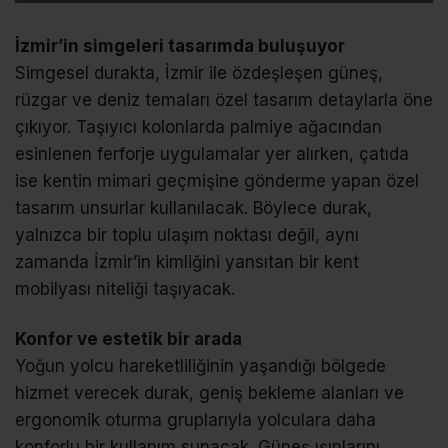
İzmir’in simgeleri tasarımda buluşuyor
Simgesel durakta, İzmir ile özdeşleşen güneş,
rüzgar ve deniz temaları özel tasarım detaylarla öne
çıkıyor. Taşıyıcı kolonlarda palmiye ağacından
esinlenen ferforje uygulamalar yer alırken, çatıda
ise kentin mimari geçmişine gönderme yapan özel
tasarım unsurlar kullanılacak. Böylece durak,
yalnızca bir toplu ulaşım noktası değil, aynı
zamanda İzmir’in kimliğini yansıtan bir kent
mobilyası niteliği taşıyacak.
Konfor ve estetik bir arada
Yoğun yolcu hareketliliğinin yaşandığı bölgede
hizmet verecek durak, geniş bekleme alanları ve
ergonomik oturma gruplarıyla yolculara daha
konforlu bir kullanım sunacak. Güneş ışınlarını