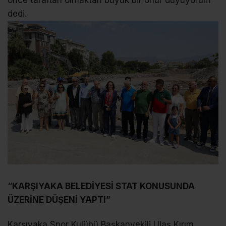
önce taraftarı olmaktan büyük bir onur duyuyorum”
dedi.
“KARŞIYAKA BELEDİYESİ STAT KONUSUNDA
ÜZERİNE DÜŞENİ YAPTI”
Karşıyaka Spor Kulübü Başkanvekili Ulaş Kırım