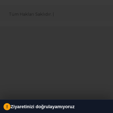
Tüm Hakları Saklıdır. |
!
Ziyaretinizi doğrulayamıyoruz