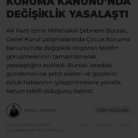
KORUMA KANUNU’NDA
DEĞİŞİKLİK YASALAŞTI
AK Parti İzmir Milletvekili Şebnem Bursalı,
Genel Kurul çalışmalarında Çocuk Koruma
Kanunu’nda değişiklik öngören teklifin
görüşmelerinin tamamlanarak
yasalaştığını açıkladı. Bursalı, sıradaki
gündemin ise şehit aileleri ve gazilerin
özlük haklarının iyileştirilmesine yönelik
kanun teklifi olduğunu belirtti
Remzi Yıldırım
TÜM YAZILARI
Giriş: 09-08-2026 00:32
Genel
Gündem
Haber
Güncelleme: 09-08-2026 00:42