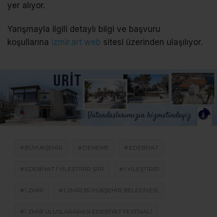
yer alıyor.
Yarışmayla ilgili detaylı bilgi ve başvuru
koşullarına
izmir.art web
sitesi üzerinden ulaşılıyor.
BÜYÜKŞEHIR
DENEME
EDEBIYAT
EDEBIYAT I YILEŞTIRIR ŞIIR
I YILEŞTIRIR
I ZMIR
I ZMIR BÜYÜKŞEHIR BELEDIYESI
I ZMIR ULUSLARARASI EDEBIYAT FESTIVALI