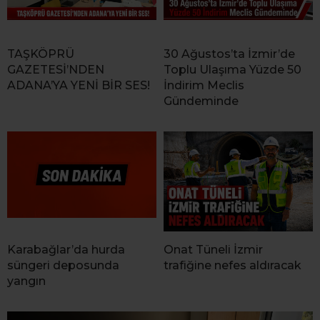
TAŞKÖPRÜ
30 Ağustos’ta İzmir’de
GAZETESİ’NDEN
Toplu Ulaşıma Yüzde 50
ADANA’YA YENİ BİR SES!
İndirim Meclis
Gündeminde
Karabağlar’da hurda
Onat Tüneli İzmir
süngeri deposunda
trafiğine nefes aldıracak
yangın