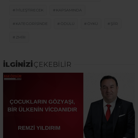
IYILEŞTIRECEK
KAPSAMINDA
KATEGORISINDE
ÖDÜLÜ
ÖYKÜ
ŞIIR
ZMIR
İLGİNİZİ
ÇEKEBİLİR