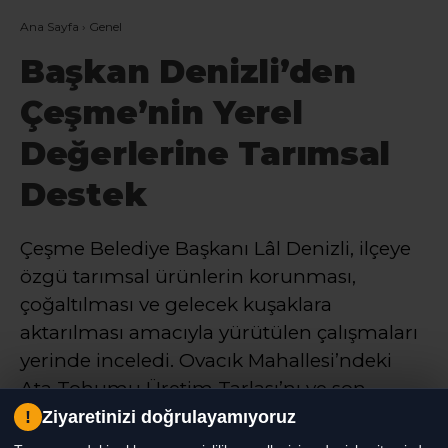
Ana Sayfa
›
Genel
Başkan Denizli’den
Çeşme’nin Yerel
Değerlerine Tarımsal
Destek
Çeşme Belediye Başkanı Lâl Denizli, ilçeye
özgü tarımsal ürünlerin korunması,
çoğaltılması ve gelecek kuşaklara
aktarılması amacıyla yürütülen çalışmaları
yerinde inceledi. Ovacık Mahallesi’ndeki
Ata Tohumu Üretim Tarlası’nı ve son
hazırlıkları tamamlanan Tıbbi Aromatik
!
Ziyaretinizi doğrulayamıyoruz
Anaç Bahçesi’ni ziyaret eden Başkan