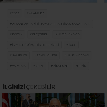
2026
ALANINDA
ALSANCAK TARIHI HAVAGAZI FABRIKASI SANAT KAFE
EĞİTİM
ELEŞTIREL
HAZIRLANIYOR
I ZMIR BÜYÜKŞEHIR BELEDIYESI
ICCE
SAHIPLIĞI
TEMSILCILERI
ULUSLARARASI
YAPMAYA
YURT
ZIRVESINE
ZMIR
İLGİNİZİ
ÇEKEBİLİR