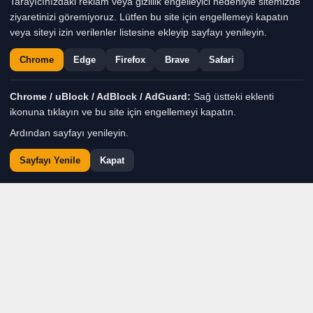
Tarayıcınızdaki reklam veya gizlilik engelleyici nedeniyle sitemizde
Denizli, sürdürülebilir üretim ve yerel
ziyaretinizi göremiyoruz. Lütfen bu site için engellemeyi kapatın
veya siteyi izin verilenler listesine ekleyip sayfayı yenileyin.
üretici desteğinin önemine dikkat çekti
Chrome
Edge
Firefox
Brave
Safari
Haber Moderatörü
TÜM YAZILARI
Chrome / uBlock / AdBlock / AdGuard:
Sağ üstteki eklenti
ikonuna tıklayın ve bu site için engellemeyi kapatın.
Giriş: 07-08-2026 16:27
Genel
Gündem
Haber
Ardından sayfayı yenileyin.
Sayfayı Yenile
Kapat