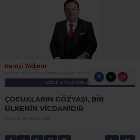
Remzi Yıldırım
e-posta:
remziyildirim@egeozgurhaber.com.tr
YAZARIN TÜM YAZILARI
ÇOCUKLARIN GÖZYAŞI, BİR
ÜLKENİN VİCDANIDIR
Giriş: 09-08-2026 00:36
-
+