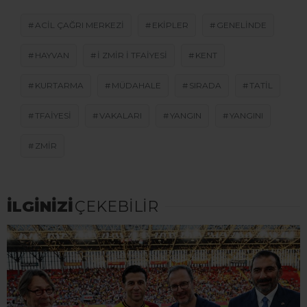
ACIL ÇAĞRI MERKEZI
EKIPLER
GENELINDE
HAYVAN
I ZMIR I TFAIYESI
KENT
KURTARMA
MÜDAHALE
SIRADA
TATIL
TFAIYESI
VAKALARI
YANGIN
YANGINI
ZMIR
İLGİNİZİ
ÇEKEBİLİR