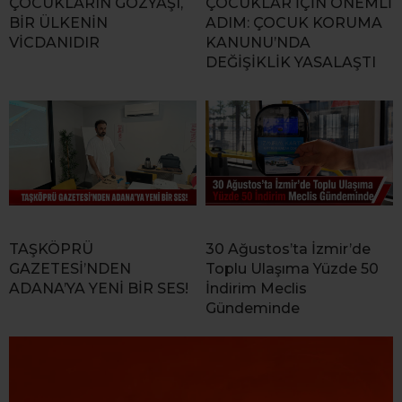
ÇOCUKLARIN GÖZYAŞI,
ÇOCUKLAR İÇİN ÖNEMLİ
BİR ÜLKENİN
ADIM: ÇOCUK KORUMA
VİCDANIDIR
KANUNU’NDA
DEĞİŞİKLİK YASALAŞTI
TAŞKÖPRÜ
30 Ağustos’ta İzmir’de
GAZETESİ’NDEN
Toplu Ulaşıma Yüzde 50
ADANA’YA YENİ BİR SES!
İndirim Meclis
Gündeminde