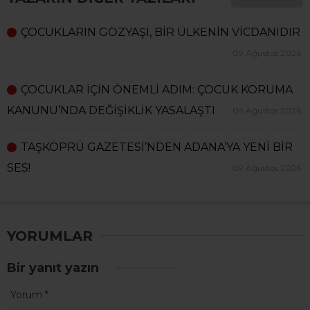
ÇOCUKLARIN GÖZYAŞI, BİR ÜLKENİN VİCDANIDIR
09 Ağustos 2026
ÇOCUKLAR İÇİN ÖNEMLİ ADIM: ÇOCUK KORUMA
KANUNU’NDA DEĞİŞİKLİK YASALAŞTI
09 Ağustos 2026
TAŞKÖPRÜ GAZETESİ’NDEN ADANA’YA YENİ BİR
SES!
09 Ağustos 2026
YORUMLAR
Bir yanıt yazın
Yorum
*