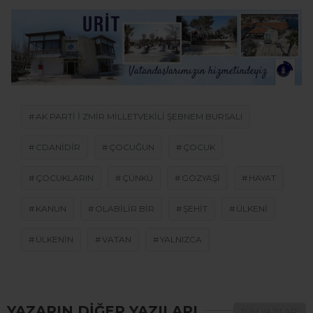
AK PARTI I ZMIR MILLETVEKILI ŞEBNEM BURSALI
CDANIDIR
ÇOCUĞUN
ÇOCUK
ÇOCUKLARIN
ÇÜNKÜ
GÖZYAŞI
HAYAT
KANUN
OLABILIR BIR
ŞEHIT
ÜLKENI
ÜLKENIN
VATAN
YALNIZCA
YAZARIN DİĞER YAZILARI
TÜM YAZILARI