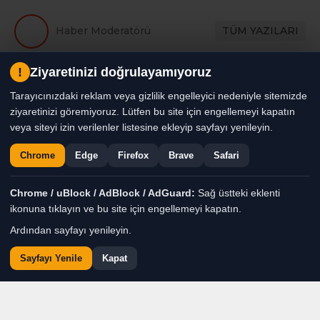
!
Ziyaretinizi doğrulayamıyoruz
Tarayıcınızdaki reklam veya gizlilik engelleyici nedeniyle sitemizde
ziyaretinizi göremiyoruz. Lütfen bu site için engellemeyi kapatın
veya siteyi izin verilenler listesine ekleyip sayfayı yenileyin.
Chrome
Edge
Firefox
Brave
Safari
Buluşmada; birlik,
Chrome / uBlock / AdBlock / AdGuard:
Sağ üstteki eklenti
ikonuna tıklayın ve bu site için engellemeyi kapatın.
beraberlik ve dayanışma
Ardından sayfayı yenileyin.
mesajları verildi. Kahvaltı
sonrası; stat alanında
Sayfayı Yenile
Kapat
gerçekleşen basın
açıklamasına ise kulübün
eski yöneticileri,