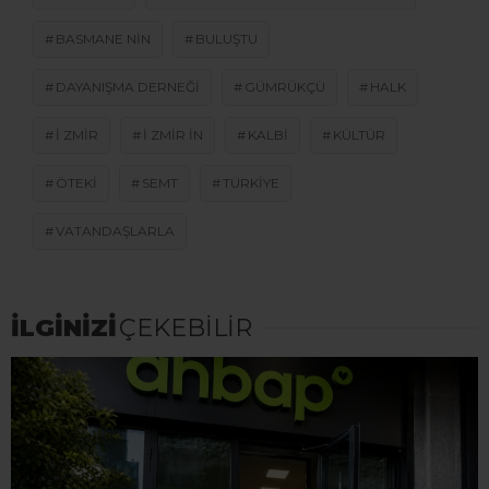
BASMANE NIN
BULUŞTU
DAYANIŞMA DERNEĞI
GÜMRÜKÇÜ
HALK
I ZMIR
I ZMIR IN
KALBI
KÜLTÜR
ÖTEKI
SEMT
TÜRKIYE
VATANDAŞLARLA
İLGİNİZİ
ÇEKEBİLİR