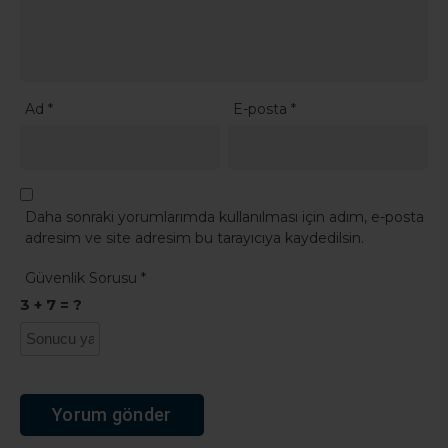
Daha sonraki yorumlarımda kullanılması için adım, e-posta
adresim ve site adresim bu tarayıcıya kaydedilsin.
Güvenlik Sorusu
*
3 + 7 = ?
Ana Sayfa
›
Genel
Başkan Yıldız Ünsal:
“Kulübün geleceği için