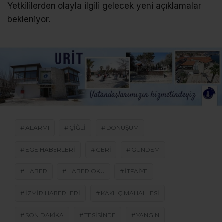
Yetkililerden olayla ilgili gelecek yeni açıklamalar
bekleniyor.
ALARMI
ÇIĞLI
DÖNÜŞÜM
EGE HABERLERI
GERI
GÜNDEM
HABER
HABER OKU
ITFAIYE
IZMIR HABERLERI
KAKLIÇ MAHALLESI
SON DAKİKA
TESISINDE
YANGIN