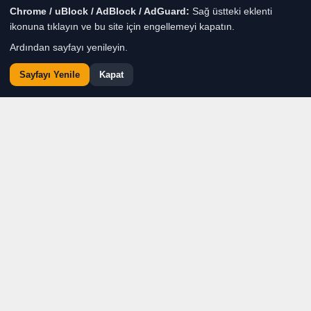
Chrome / uBlock / AdBlock / AdGuard:
Sağ üstteki eklenti
ikonuna tıklayın ve bu site için engellemeyi kapatın.
Ardından sayfayı yenileyin.
Sayfayı Yenile
Kapat
Bugün 15 yaşındaki bir
çocuğun elinde bıçak
görüyoruz. Peki, o bıçağı
eline alana kadar
görmediğimiz yılları ne
yapacağız? Çocukların
eline bıçak geçtikten sonra
cezayı artırmak onları o