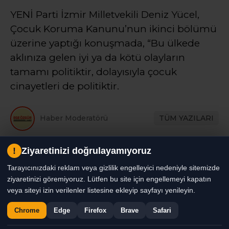
YENİ Parti İzmir Milletvekili Deniz Yücel,
Çocuk Koruma Kanunu’nun ikinci bölümü
üzerine yaptığı konuşmada, “Bu ülkede
aklınıza gelen iyi ya da kötü olayların
tamamı politiktir, dolayısıyla çocuk
cinayetleri de politiktir.
Haber Moderatörü
TÜM YAZILARI
Giriş: 08-08-2026 11:02
Genel
Gündem
Haber
!
Ziyaretinizi doğrulayamıyoruz
Tarayıcınızdaki reklam veya gizlilik engelleyici nedeniyle sitemizde
ziyaretinizi göremiyoruz. Lütfen bu site için engellemeyi kapatın
veya siteyi izin verilenler listesine ekleyip sayfayı yenileyin.
Chrome
Edge
Firefox
Brave
Safari