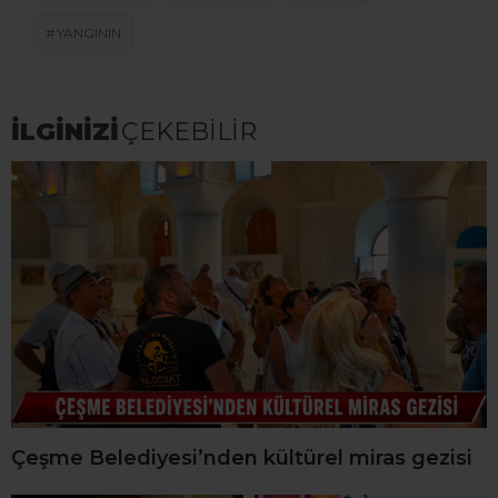
YANGININ
İLGİNİZİ
ÇEKEBİLİR
Çeşme Belediyesi’nden kültürel miras gezisi