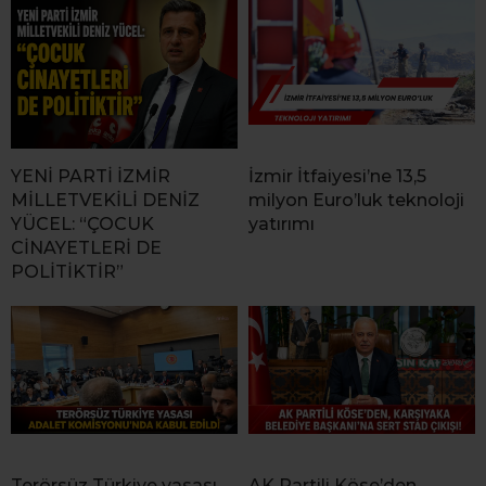
YENİ PARTİ İZMİR
İzmir İtfaiyesi’ne 13,5
MİLLETVEKİLİ DENİZ
milyon Euro’luk teknoloji
YÜCEL: “ÇOCUK
yatırımı
CİNAYETLERİ DE
POLİTİKTİR”
Terörsüz Türkiye yasası
AK Partili Köse’den,