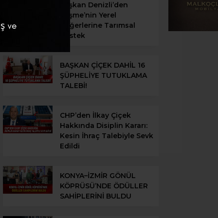
Başkan Denizli’den
Çeşme’nin Yerel
Değerlerine Tarımsal
Destek
BAŞKAN ÇİÇEK DAHİL 16
ŞÜPHELİYE TUTUKLAMA
TALEBİ!
CHP’den İlkay Çiçek
Hakkında Disiplin Kararı:
Kesin İhraç Talebiyle Sevk
Edildi
KONYA–İZMİR GÖNÜL
KÖPRÜSÜ’NDE ÖDÜLLER
SAHİPLERİNİ BULDU