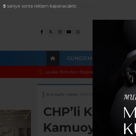
35.8
°
4
saniye sonra reklam kapanacaktır.
FOTO
GALERİ
VİDEO
GALERİ
GÜNDEM
EKONOMI
Başkan Denizli’den Çeşme’nin Yerel Değerl
Ana Sayfa
›
Genel
›
CHP’li Kadim Durmaz’dan Kamuo
CHP’li Kadim 
Kamuoyuna Aç