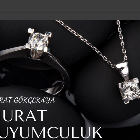
İZMIR
POLITIKA
SPOR
YAZARLAR
HABER ARŞI
erine Tarımsal Destek
yuna Açıklama: “Gerçek Dışı İddialar Üzerinden Algı Oluşturuluyor”
Durmaz’dan
ıklama: “Gerçek