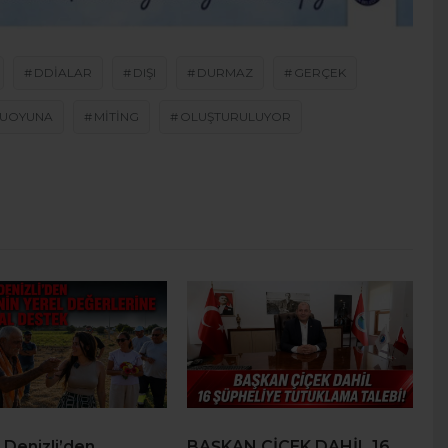
DDIALAR
DIŞI
DURMAZ
GERÇEK
UOYUNA
MITING
OLUŞTURULUYOR
 Denizli’den
BAŞKAN ÇİÇEK DAHİL 16