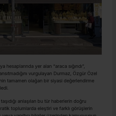
ya hesaplarında yer alan “araca sığındı”,
i yansıtmadığını vurgulayan Durmaz, Özgür Özel
enin tamamen olağan bir siyasi değerlendirme
ledi.
şıdığı anlaşılan bu tür haberlerin doğru
tik toplumlarda eleştiri ve farklı görüşlerin
 veya yanıltıcı bilgiler üzerinden kamuoyunun