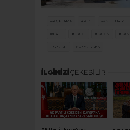
AÇIKLAMA
ALGI
CUMHURIYET
HALK
IFADE
KADIM
KAM
ÖZGÜR
ÜZERINDEN
İLGİNİZİ
ÇEKEBİLİR
AK Partili Köse’den,
Başkan