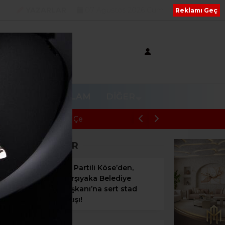
YAZARLAR
07 Ağustos 2026 Cum
Reklamı Geç
V
RESMI REKLAM
DIĞER
BAŞKAN ÇİÇEK DAHİL 16 ŞÜPHELİYE 
SON HABERLER
AK Partili Köse’den,
Karşıyaka Belediye
Başkanı’na sert stad
çıkışı!