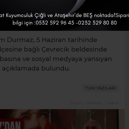
zerinden Algı
”
im Durmaz, 5 Haziran tarihinde
lçesine bağlı Çevrecik beldesinde
 basına ve sosyal medyaya yansıyan
a açıklamada bulundu.
TÜM YAZILARI
Genel
Gündem
Haber