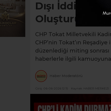
Dışı İddialar Ü
Oluşturuluyor
CHP Tokat Milletvekili Kad
CHP’nin Tokat’ın Reşadiye i
düzenlediği miting sonrası
haberlerle ilgili kamuoyun
Haber Moderatörü
Giriş: 06-06-2026 12:15
Kaynak: HABER MERKEZI