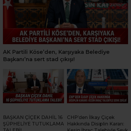
AK Partili Köse’den, Karşıyaka Belediye
Başkanı’na sert stad çıkışı!
BAŞKAN ÇİÇEK DAHİL 16
CHP’den İlkay Çiçek
ŞÜPHELİYE TUTUKLAMA
Hakkında Disiplin Kararı:
TALEBİ!
Kesin İhraç Talebiyle Sevk