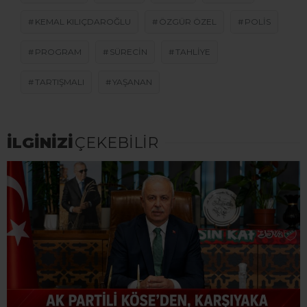
KEMAL KILIÇDAROĞLU
ÖZGÜR ÖZEL
POLIS
PROGRAM
SÜRECIN
TAHLİYE
TARTIŞMALI
YAŞANAN
İLGİNİZİ
ÇEKEBİLİR