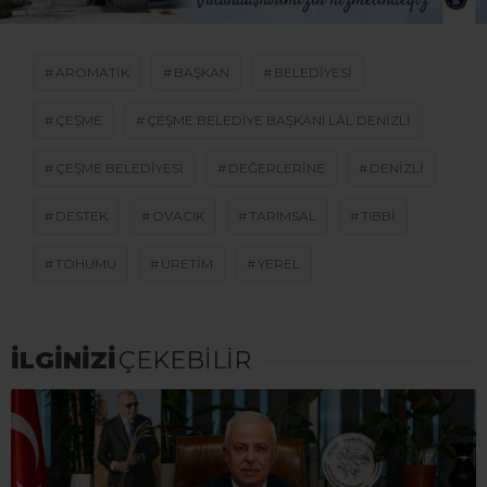
AROMATIK
BAŞKAN
BELEDIYESI
ÇEŞME
ÇEŞME BELEDIYE BAŞKANI LÂL DENIZLI
ÇEŞME BELEDIYESI
DEĞERLERINE
DENIZLI
DESTEK
OVACIK
TARIMSAL
TIBBI
TOHUMU
ÜRETIM
YEREL
İLGİNİZİ
ÇEKEBİLİR