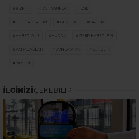
#IZMIR
DEPOSUNDA
EGE
EGE HABERLERI
GÜNDEM
HABER
HABER OKU
HURDA
IZMIR HABERLERI
KARABAĞLAR
SON DAKİKA
SÜNGERI
YANGIN
İLGİNİZİ
ÇEKEBİLİR