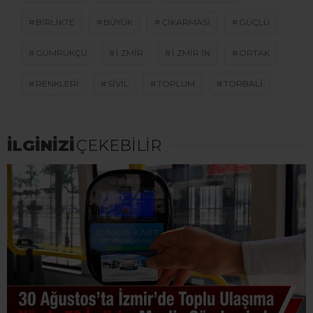
BIRLIKTE
BÜYÜK
ÇIKARMASI
GÜÇLÜ
GÜMRÜKÇÜ
I ZMIR
I ZMIR IN
ORTAK
RENKLERI
SIVIL
TOPLUM
TORBALI
İLGİNİZİ
ÇEKEBİLİR