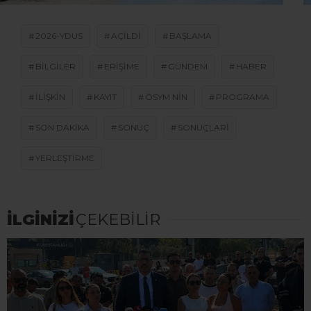
2026-YDUS
AÇILDI
BAŞLAMA
BILGILER
ERIŞIME
GÜNDEM
HABER
ILIŞKIN
KAYIT
ÖSYM NIN
PROGRAMA
SON DAKİKA
SONUÇ
SONUÇLARI
YERLEŞTIRME
İLGİNİZİ
ÇEKEBİLİR