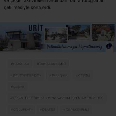
ve çeşitli aktivitelerin ardından hatıra fotoğrafları
çekilmesiyle sona erdi.
BABALAR
BABALAR GÜNÜ
BELEDIYESINDEN
BULUŞMA
ÇEŞITLI
ÇEŞME
ÇEŞME BELEDIYESI SOSYAL YARDIM I ŞLERI MÜDÜRLÜĞÜ
ÇOCUKLAR
DENIZLI
GEREKSINIMLI