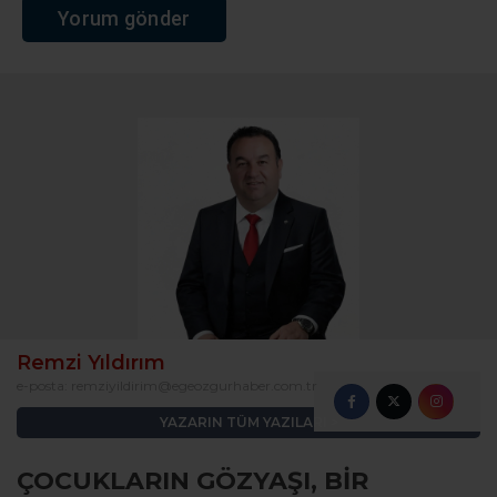
Remzi Yıldırım
e-posta:
remziyildirim@egeozgurhaber.com.tr
YAZARIN TÜM YAZILARI
ÇOCUKLARIN GÖZYAŞI, BİR