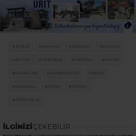
2026 25
ANAYASA
BAŞVURU
BÖLÜMÜ
BUGÜN
GAZETEDE
HAZIRAN
KARARI
KARARLARI
MAHKEMESININ
NELER
NUMARALI
RESMÎ
TARIHLI
YÖNETMELIK
İLGİNİZİ
ÇEKEBİLİR