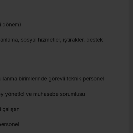
ki dönem)
anlama, sosyal hizmetler, iştirakler, destek
ullanma birimlerinde görevli teknik personel
zey yönetici ve muhasebe sorumlusu
i çalışan
 personel