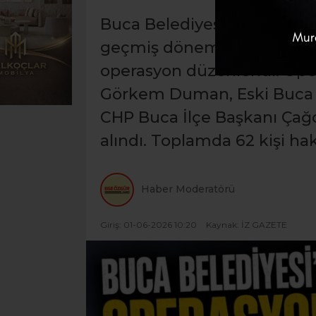
Buca Belediyesi’ne yöneli
geçmiş dönemi kapsayan b
operasyon düzenlendi. Ope
Görkem Duman, Eski Buca Be
CHP Buca İlçe Başkanı Çağd
alındı. Toplamda 62 kişi hak
Haber Moderatörü
Giriş: 01-06-2026 10:20
Kaynak: İZ GAZETE