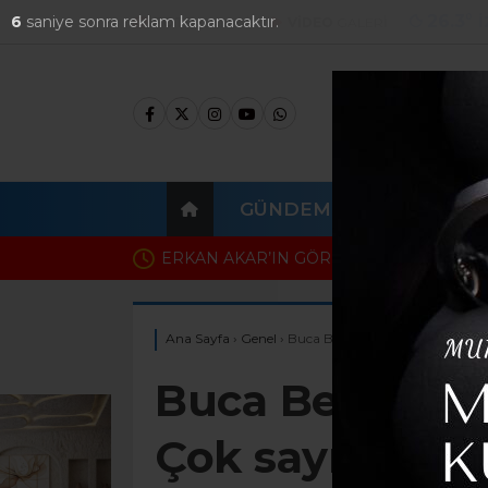
26.3
°
İ
5
saniye sonra reklam kapanacaktır.
FOTO
GALERİ
VİDEO
GALERİ
GÜNDEM
EKONOMI
 OLDU
İzmir soruşturmasında dik
Ağbaba’nın ortağı çıktı
Ana Sayfa
›
Genel
›
Buca Belediyesi’ne operasyon… Ç
Buca Belediye
Çok sayıda göza