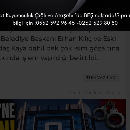
k olarak hem bu dönemi hem de
ir soruşturma kapsamında
rasyonda Buca Belediye Başkanı
lediye Başkanı Erhan Kılıç ve Eski
aş Kaya dahil pek çok isim gözaltına
kında işlem yapıldığı belirtildi.
TÜM YAZILARI
Genel
Gündem
Politika