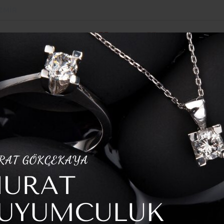
ZMIR
POLITIKA
SPOR
YAZARLAR
HABER ARŞI
kat çeken gelişme: Veli Ağbaba’nın ‘Her şeyine kefilim” dediği S
ok sayıda gözaltı var
si’ne operasyon…
ltı var