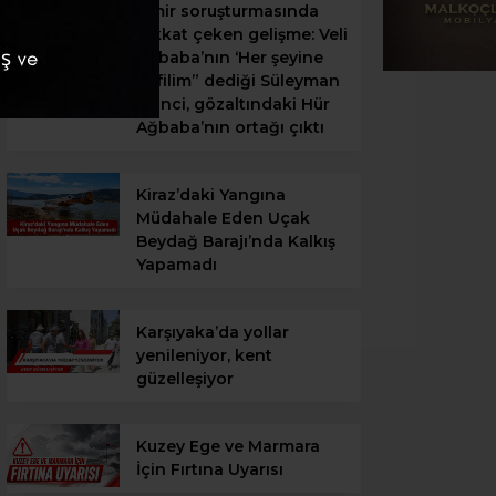
İzmir soruşturmasında
dikkat çeken gelişme: Veli
Ağbaba’nın ‘Her şeyine
kefilim” dediği Süleyman
Ekinci, gözaltındaki Hür
Ağbaba’nın ortağı çıktı
Kiraz’daki Yangına
Müdahale Eden Uçak
Beydağ Barajı’nda Kalkış
Yapamadı
Karşıyaka’da yollar
yenileniyor, kent
güzelleşiyor
Kuzey Ege ve Marmara
İçin Fırtına Uyarısı