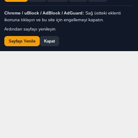
Remzi Yıldırım
TÜM YAZILARI
Chrome / uBlock / AdBlock / AdGuard:
Sağ üstteki eklenti
Giriş: 09-08-2026 00:32
Genel
Gündem
Haber
ikonuna tıklayın ve bu site için engellemeyi kapatın.
Güncelleme: 09-08-2026 00:42
Ardından sayfayı yenileyin.
Sayfayı Yenile
Kapat
ANKARA — Çocukların