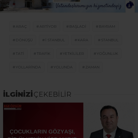
ARAÇ
ARTIYOR
BAŞLADI
BAYRAM
DÖNÜŞÜ
I STANBUL
KARA
STANBUL
TATI
TRAFIK
YETKILILER
YOĞUNLUK
YOLLARINDA
YOLUNDA
ZAMAN
İLGİNİZİ
ÇEKEBİLİR