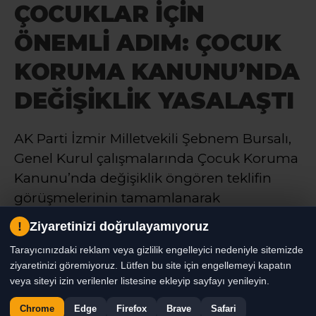
ÇOCUKLAR İÇİN
ÖNEMLİ ADIM: ÇOCUK
KORUMA KANUNU’NDA
DEĞİŞİKLİK YASALAŞTI
AK Parti İzmir Milletvekili Şebnem Bursalı,
Genel Kurul çalışmalarında Çocuk Koruma
Kanunu’nda değişiklik öngören teklifin
görüşmelerinin tamamlanarak
yasalaştığını açıkladı. Bursalı, sıradaki
!
Ziyaretinizi doğrulayamıyoruz
gündemin ise şehit aileleri ve gazilerin
Tarayıcınızdaki reklam veya gizlilik engelleyici nedeniyle sitemizde
özlük haklarının iyileştirilmesine yönelik
ziyaretinizi göremiyoruz. Lütfen bu site için engellemeyi kapatın
kanun teklifi olduğunu belirtti
veya siteyi izin verilenler listesine ekleyip sayfayı yenileyin.
Chrome
Edge
Firefox
Brave
Safari