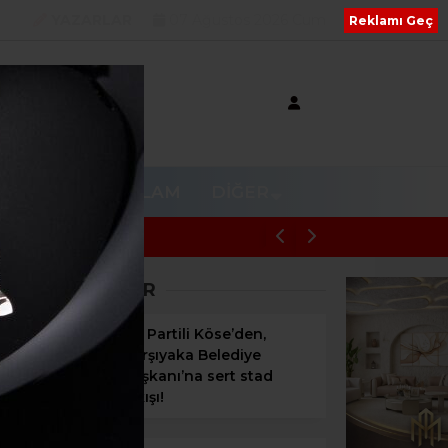
YAZARLAR
07 Ağustos 2026 Cum
Reklamı Geç
V
RESMI REKLAM
DIĞER
BAŞKAN ÇİÇEK DAHİL 16 ŞÜPHELİYE 
SON HABERLER
AK Partili Köse’den,
Karşıyaka Belediye
Başkanı’na sert stad
çıkışı!