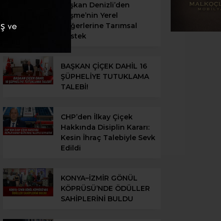
Başkan Denizli’den
Çeşme’nin Yerel
Değerlerine Tarımsal
Destek
BAŞKAN ÇİÇEK DAHİL 16
ŞÜPHELİYE TUTUKLAMA
TALEBİ!
CHP’den İlkay Çiçek
Hakkında Disiplin Kararı:
Kesin İhraç Talebiyle Sevk
Edildi
KONYA–İZMİR GÖNÜL
KÖPRÜSÜ’NDE ÖDÜLLER
SAHİPLERİNİ BULDU