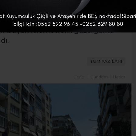
 kentin ana arterlerinde
me çalışmalarına Balçova Ata Caddesi
 bir buçuk kilometrelik güzergahta
dı.
TÜM YAZILARI
Genel
Gündem
Haber