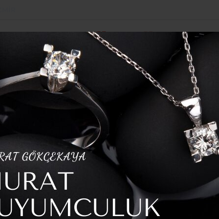
ZMIR
POLITIKA
SPOR
YAZARLAR
HABER ARŞI
erine Tarımsal Destek
enileniyor
addesi tamamen