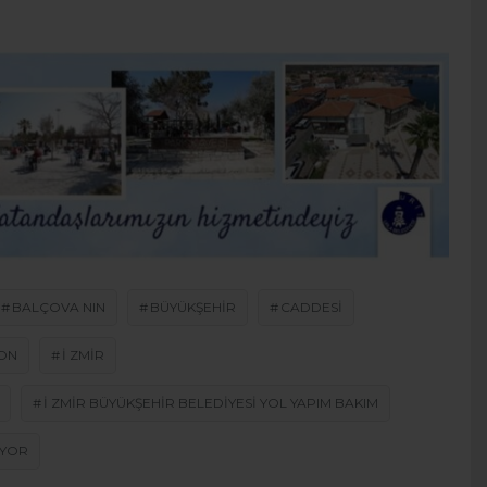
BALÇOVA NIN
BÜYÜKŞEHIR
CADDESI
TON
I ZMIR
I ZMIR BÜYÜKŞEHIR BELEDIYESI YOL YAPIM BAKIM
IYOR