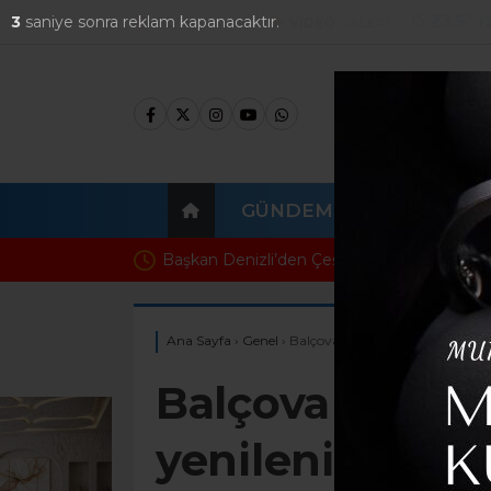
23.5
°
İ
1
saniye sonra reklam kapanacaktır.
FOTO
GALERİ
VİDEO
GALERİ
GÜNDEM
EKONOMI
Başkan Denizli’den Çeşme’nin Yerel Değerl
Ana Sayfa
›
Genel
›
Balçova Ata Caddesi tamamen y
Balçova Ata C
yenileniyor