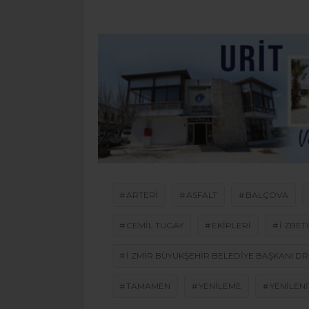
ARTERI
ASFALT
BALÇOVA
CEMIL TUGAY
EKIPLERI
I ZBE
I ZMIR BÜYÜKŞEHIR BELEDIYE BAŞKANI DR
TAMAMEN
YENILEME
YENILEN