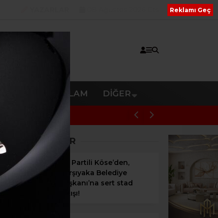
YAZARLAR
08 Ağustos 2026 Cts
Reklamı Geç
V
RESMI REKLAM
DIĞER
BAŞKAN ÇİÇEK DAHİL 16 ŞÜ
SON HABERLER
AK Partili Köse’den,
Karşıyaka Belediye
Başkanı’na sert stad
çıkışı!