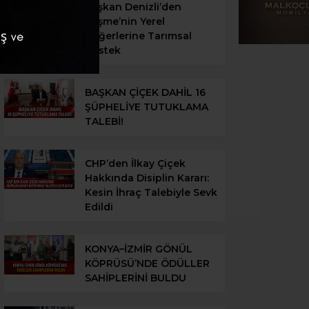
Başkan Denizli’den
Çeşme’nin Yerel
Değerlerine Tarımsal
Destek
BAŞKAN ÇİÇEK DAHİL 16
ŞÜPHELİYE TUTUKLAMA
TALEBİ!
CHP’den İlkay Çiçek
Hakkında Disiplin Kararı:
Kesin İhraç Talebiyle Sevk
Edildi
KONYA–İZMİR GÖNÜL
KÖPRÜSÜ’NDE ÖDÜLLER
SAHİPLERİNİ BULDU