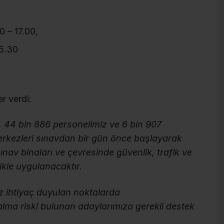
 – 17.00,
15.30
r verdi:
, 44 bin 886 personelimiz ve 6 bin 907
rkezleri sınavdan bir gün önce başlayarak
sınav binaları ve çevresinde güvenlik, trafik ve
zlikle uygulanacaktır.
iz ihtiyaç duyulan noktalarda
kalma riski bulunan adaylarımıza gerekli destek