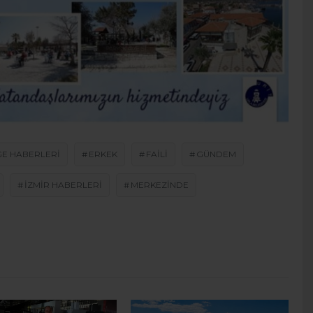
GE HABERLERI
ERKEK
FAILI
GÜNDEM
IZMIR HABERLERI
MERKEZINDE