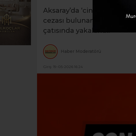
Aksaray’da ‘cinsel istismar’
cezası bulunan firari Tarık 
çatısında yakalandı.
Haber Moderatörü
Giriş: 19-05-2026 16:24