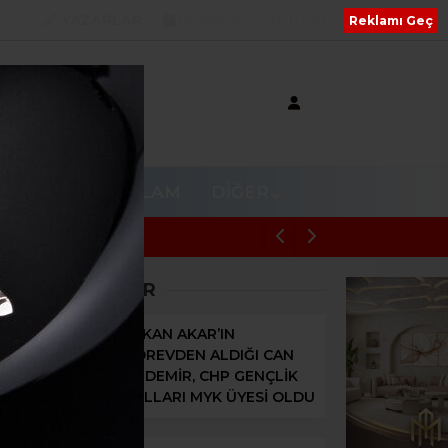
YAZARLAR
06 Ağustos 2026 Per
Reklamı Geç
V
RESMI REKLAM
DIĞER
i, gözaltındaki Hür
Kiraz’daki Yangına Müdahale Eden 
SON HABERLER
ERKAN AKAR’IN
GÖREVDEN ALDIĞI CAN
ÖZDEMİR, CHP GENÇLİK
KOLLARI MYK ÜYESİ OLDU