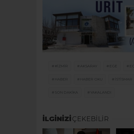
#IZMIR
AKSARAY
EGE
E
HABER
HABER OKU
ISTISMAR
SON DAKİKA
YAKALANDI
İLGİNİZİ
ÇEKEBİLİR