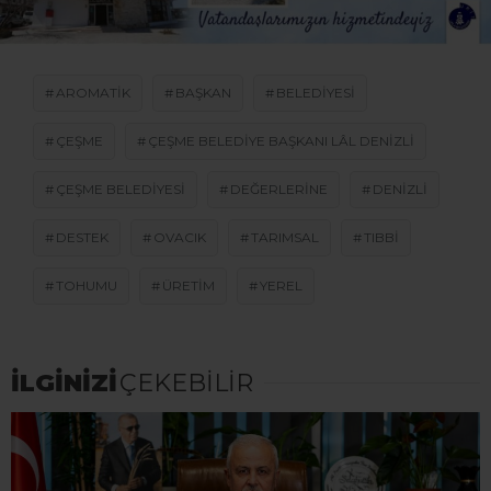
AROMATIK
BAŞKAN
BELEDIYESI
ÇEŞME
ÇEŞME BELEDIYE BAŞKANI LÂL DENIZLI
ÇEŞME BELEDIYESI
DEĞERLERINE
DENIZLI
DESTEK
OVACIK
TARIMSAL
TIBBI
TOHUMU
ÜRETIM
YEREL
İLGİNİZİ
ÇEKEBİLİR