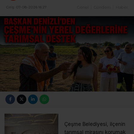
Giriş: 07-08-2026 16:27
Genel
Gündem
Haber
Çeşme Belediyesi, ilçenin
tarımsal mirasını korumak