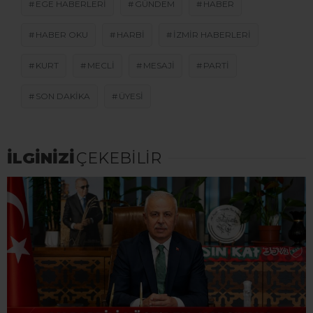
EGE HABERLERI
GÜNDEM
HABER
HABER OKU
HARBI
IZMIR HABERLERI
KURT
MECLI
MESAJI
PARTI
SON DAKİKA
ÜYESI
İLGİNİZİ
ÇEKEBİLİR