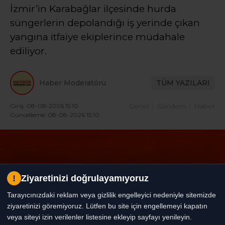
İzmir’in Karabağlar ilçesinde hurda
süngerlerin depolandığı iş yerinde çıkan
yangına itfaiye ekiplerince müdahale
ediliyor.
Haber Moderatörü
TÜM YAZILARI
Giriş: 08-08-2026 15:10
Genel
Gündem
Haber
Güncelleme: 08-08-2026 15:10
!
Ziyaretinizi doğrulayamıyoruz
Tarayıcınızdaki reklam veya gizlilik engelleyici nedeniyle sitemizde
ziyaretinizi göremiyoruz. Lütfen bu site için engellemeyi kapatın
veya siteyi izin verilenler listesine ekleyip sayfayı yenileyin.