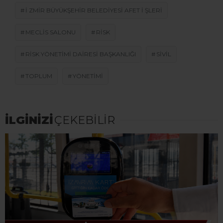
I ZMIR BÜYÜKŞEHIR BELEDIYESI AFET I ŞLERI
MECLIS SALONU
RISK
RISK YÖNETIMI DAIRESI BAŞKANLIĞI
SIVIL
TOPLUM
YÖNETIMI
İLGİNİZİ
ÇEKEBİLİR