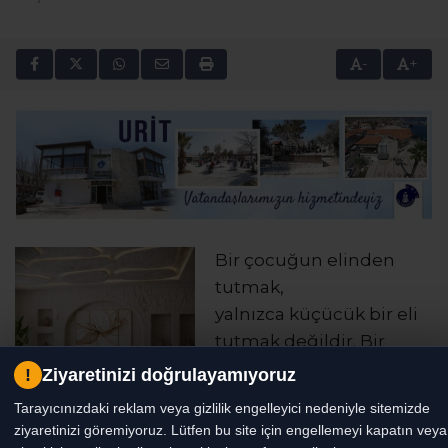
-
+
Bir çocuğun elinden
tutmak,
yalnızca küçücük bir eli
tutmak değildir. Bir
ömrün karanlığa
!
Ziyaretinizi doğrulayamıyoruz
düşmesini
Tarayıcınızdaki reklam veya gizlilik engelleyici nedeniyle sitemizde
engellemektir.
ziyaretinizi göremiyoruz. Lütfen bu site için engellemeyi kapatın veya