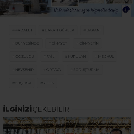
#ADALET
BAKAN GÜRLEK
BAKANI
BÜNYESINDE
CINAYET
CINAYETIN
ÇÖZÜLDÜ
FAILI
KURULAN
MEÇHUL
NEVŞEHIR
ORTAYA
SORUŞTURMA
SUÇLARI
YILLIK
İLGİNİZİ
ÇEKEBİLİR