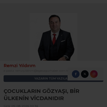
Remzi Yıldırım
e-posta:
remziyildirim@egeozgurhaber.com.tr
YAZARIN TÜM YAZILARI
ÇOCUKLARIN GÖZYAŞI, BİR
ÜLKENİN VİCDANIDIR
Giriş: 09-08-2026 00:36