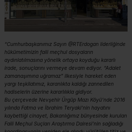
“Cumhurbaşkanımız Sayın @RTErdogan liderliğinde
hükümetimizin faili meçhul dosyaların
aydınlatılmasına yönelik ortaya koyduğu kararlı
irade, sonuçlarını vermeye devam ediyor. “Adalet
zamanaşımına uğramaz” ilkesiyle hareket eden
yargı teşkilatımız, karanlıkta kaldığı zannedilen
hadiselerin üzerine kararlılıkla gidiyor.
Bu çerçevede Nevşehir Ürgüp Mazı Köyü’nde 2016
yılında Fatma ve İbrahim Teryaki’nin hayatını
kaybettiği cinayet, Bakanlığımız bünyesinde kurulan
Faili Meçhul Suçları Araştırma Dairesi’nin sağladığı
koordinasyonla yeniden ele alındı; yürütülen titiz ve