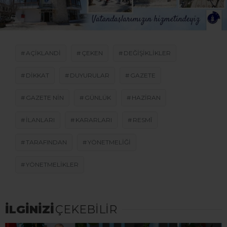
AÇIKLANDI
ÇEKEN
DEĞIŞIKLIKLER
DIKKAT
DUYURULAR
GAZETE
GAZETE NIN
GÜNLÜK
HAZIRAN
ILANLARI
KARARLARI
RESMÎ
TARAFINDAN
YÖNETMELIĞI
YÖNETMELIKLER
İLGİNİZİ
ÇEKEBİLİR