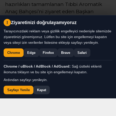
hazırlıkları tamamlanan Tıbbi Aromatik
Anaç Bahçesi’ni ziyaret eden Başkan
Denizli, sürdürülebilir üretim ve yerel
!
Ziyaretinizi doğrulayamıyoruz
üretici desteğinin önemine dikkat çekti
Tarayıcınızdaki reklam veya gizlilik engelleyici nedeniyle sitemizde
ziyaretinizi göremiyoruz. Lütfen bu site için engellemeyi kapatın
Haber Moderatörü
TÜM YAZILARI
veya siteyi izin verilenler listesine ekleyip sayfayı yenileyin.
Chrome
Edge
Firefox
Brave
Safari
Giriş: 07-08-2026 16:27
Genel
Gündem
Haber
Chrome / uBlock / AdBlock / AdGuard:
Sağ üstteki eklenti
ikonuna tıklayın ve bu site için engellemeyi kapatın.
Ardından sayfayı yenileyin.
Sayfayı Yenile
Kapat