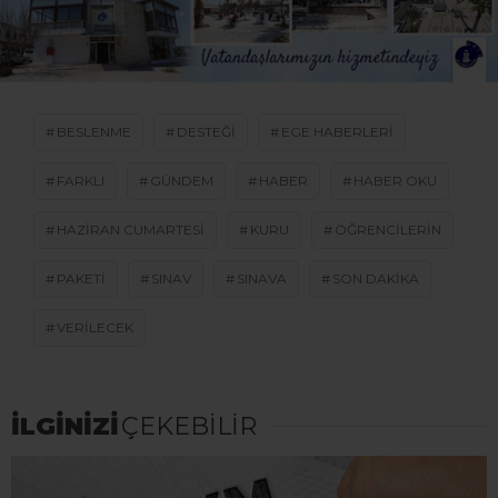
BESLENME
DESTEĞI
EGE HABERLERI
FARKLI
GÜNDEM
HABER
HABER OKU
HAZIRAN CUMARTESI
KURU
ÖĞRENCILERIN
PAKETI
SINAV
SINAVA
SON DAKİKA
VERILECEK
İLGİNİZİ
ÇEKEBİLİR