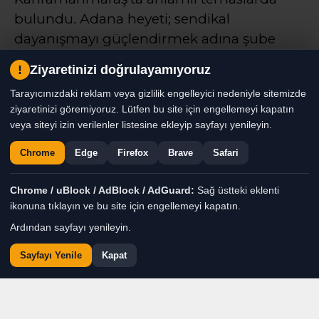
bulundu. Adana heyeti; sendikal
dayanışmayı güçlendirmek adına şube
ziyaretinde bulundu, geçen yıl yürekleri
!
Ziyaretinizi doğrulayamıyoruz
yakan okul saldırısında yitirilen 10 canı
Tarayıcınızdaki reklam veya gizlilik engelleyici nedeniyle sitemizde
dualarla andı ve Adana’nın önceki İl Millî
ziyaretinizi göremiyoruz. Lütfen bu site için engellemeyi kapatın
Eğitim Müdürü olan Kahramanmaraş İl
veya siteyi izin verilenler listesine ekleyip sayfayı yenileyin.
Milli Eğitim Müdürü Turan Akpınar’ı
Chrome
Edge
Firefox
Brave
Safari
makamında ziyaret ederek vefasını
gösterdi._
Chrome / uBlock / AdBlock / AdGuard:
Sağ üstteki eklenti
ikonuna tıklayın ve bu site için engellemeyi kapatın.
Remzi Yıldırım
TÜM YAZILARI
Ardından sayfayı yenileyin.
Sayfayı Yenile
Kapat
Giriş: 03-08-2026 14:03
eğitim
Genel
Gündem
Güncelleme: 03-08-2026 14:04