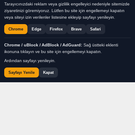
Tarayıcınızdaki reklam veya gizlilik engelleyici nedeniyle sitemizde
dualarla andı ve Adana’nın önceki İl Millî
ziyaretinizi göremiyoruz. Lütfen bu site için engellemeyi kapatın
Eğitim Müdürü olan Kahramanmaraş İl
veya siteyi izin verilenler listesine ekleyip sayfayı yenileyin.
Milli Eğitim Müdürü Turan Akpınar’ı
Chrome
Edge
Firefox
Brave
Safari
makamında ziyaret ederek vefasını
gösterdi._
Chrome / uBlock / AdBlock / AdGuard:
Sağ üstteki eklenti
ikonuna tıklayın ve bu site için engellemeyi kapatın.
Remzi Yıldırım
TÜM YAZILARI
Ardından sayfayı yenileyin.
Sayfayı Yenile
Kapat
Giriş: 03-08-2026 14:03
eğitim
Genel
Gündem
Güncelleme: 03-08-2026 14:04