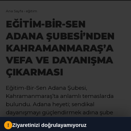
Ana Sayfa
›
eğitim
EĞİTİM-BİR-SEN
ADANA ŞUBESİ’NDEN
KAHRAMANMARAŞ’A
VEFA VE DAYANIŞMA
ÇIKARMASI
Eğitim-Bir-Sen Adana Şubesi,
Kahramanmaraş’ta anlamlı temaslarda
bulundu. Adana heyeti; sendikal
dayanışmayı güçlendirmek adına şube
ziyaretinde bulundu, geçen yıl yürekleri
!
Ziyaretinizi doğrulayamıyoruz
yakan okul saldırısında yitirilen 10 canı