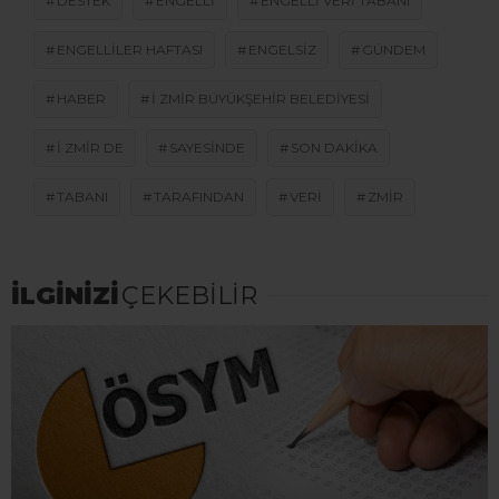
DESTEK
ENGELLI
ENGELLI VERI TABANI
ENGELLILER HAFTASI
ENGELSIZ
GÜNDEM
HABER
I ZMIR BÜYÜKŞEHIR BELEDIYESI
I ZMIR DE
SAYESINDE
SON DAKİKA
TABANI
TARAFINDAN
VERI
ZMIR
İLGİNİZİ
ÇEKEBİLİR