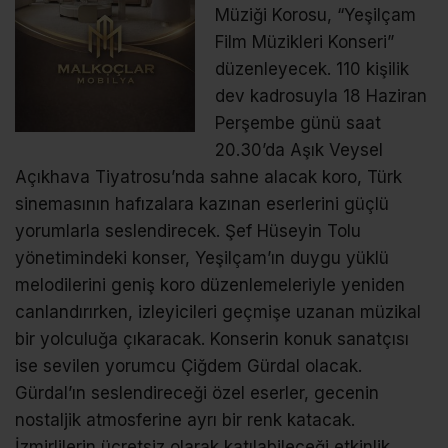
Müziği Korosu, “Yeşilçam
Film Müzikleri Konseri”
düzenleyecek. 110 kişilik
dev kadrosuyla 18 Haziran
Perşembe günü saat
20.30’da Aşık Veysel
Açıkhava Tiyatrosu’nda sahne alacak koro, Türk
sinemasının hafızalara kazınan eserlerini güçlü
yorumlarla seslendirecek. Şef Hüseyin Tolu
yönetimindeki konser, Yeşilçam’ın duygu yüklü
melodilerini geniş koro düzenlemeleriyle yeniden
canlandırırken, izleyicileri geçmişe uzanan müzikal
bir yolculuğa çıkaracak. Konserin konuk sanatçısı
ise sevilen yorumcu Çiğdem Gürdal olacak.
Gürdal’ın seslendireceği özel eserler, gecenin
nostaljik atmosferine ayrı bir renk katacak.
İzmirlilerin ücretsiz olarak katılabileceği etkinlik,