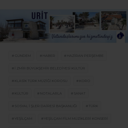
GÜNDEM
HABER
HAZIRAN PERŞEMBE
I ZMIR BÜYÜKŞEHIR BELEDIYESI KÜLTÜR
KLASIK TÜRK MÜZIĞI KOROSU
KORO
KÜLTÜR
NOTALARLA
SANAT
SOSYAL I ŞLER DAIRESI BAŞKANLIĞI
TÜRK
YEŞILÇAM
YEŞILÇAM FILM MÜZIKLERI KONSERI