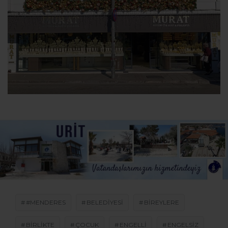
#MENDERES
BELEDIYESI
BIREYLERE
BIRLIKTE
ÇOCUK
ENGELLI
ENGELSIZ