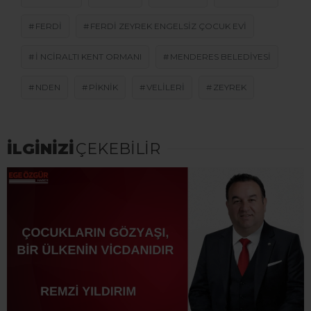
FERDI
FERDI ZEYREK ENGELSIZ ÇOCUK EVI
I NCIRALTI KENT ORMANI
MENDERES BELEDIYESI
NDEN
PIKNIK
VELILERI
ZEYREK
İLGİNİZİ
ÇEKEBİLİR