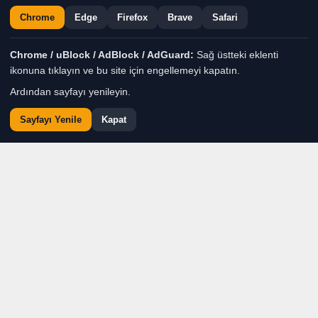
Chrome
Edge
Firefox
Brave
Safari
Chrome / uBlock / AdBlock / AdGuard:
Sağ üstteki eklenti
ikonuna tıklayın ve bu site için engellemeyi kapatın.
Ardından sayfayı yenileyin.
Sayfayı Yenile
Kapat
Özellikle İzmir-Erzurum
hattında yaşanan sefer
yetersizliği, yüksek bilet
fiyatları, uçuş iptalleri ve