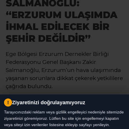
SALMANOĞLU:
“ERZURUM ULAŞIMDA
İHMAL EDİLECEK BİR
ŞEHİR DEĞİLDİR”
Ege Bölgesi Erzurum Dernekler Birliği
Federasyonu Genel Başkanı Zakir
Salmanoğlu, Erzurum’un hava ulaşımında
yaşanan sorunlara dikkat çekerek yetkililere
çağrıda bulundu.
!
Ziyaretinizi doğrulayamıyoruz
Haber Moderatörü
TÜM YAZILARI
Tarayıcınızdaki reklam veya gizlilik engelleyici nedeniyle sitemizde
Giriş: 03-07-2026 19:31
Dünya
Genel
Gündem
Haber
ziyaretinizi göremiyoruz. Lütfen bu site için engellemeyi kapatın
Güncelleme: 03-07-2026 19:31
veya siteyi izin verilenler listesine ekleyip sayfayı yenileyin.
Kaynak: HABER MERKEZI