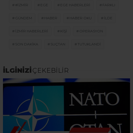
#IZMIR
EGE
EGE HABERLERI
FARKLI
GÜNDEM
HABER
HABER OKU
ILDE
IZMIR HABERLERI
KIŞI
OPERASYON
SON DAKİKA
SUÇTAN
TUTUKLANDI
İLGİNİZİ
ÇEKEBİLİR